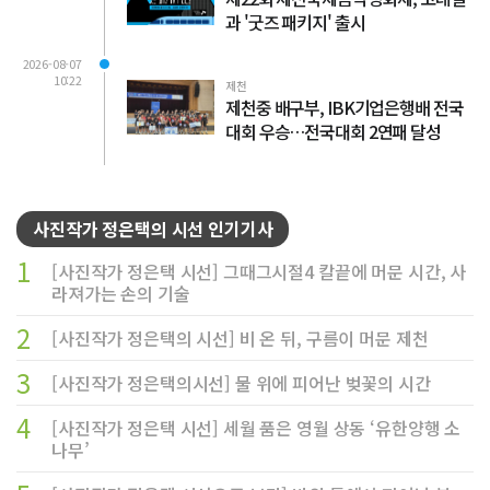
과 '굿즈 패키지' 출시
2026-08-07
10:22
제천
제천중 배구부, IBK기업은행배 전국
대회 우승…전국대회 2연패 달성
사진작가 정은택의 시선 인기기사
1
[사진작가 정은택 시선] 그때그시절4 칼끝에 머문 시간, 사
라져가는 손의 기술
2
[사진작가 정은택의 시선] 비 온 뒤, 구름이 머문 제천
3
[사진작가 정은택의시선] 물 위에 피어난 벚꽃의 시간
4
[사진작가 정은택 시선] 세월 품은 영월 상동 ‘유한양행 소
나무’