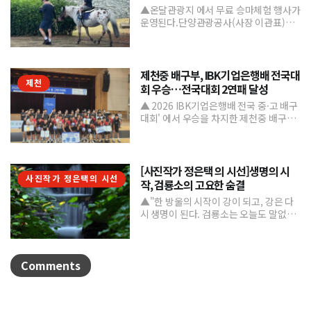
▲온달관광지 에서 무료 승마체험 행사가
운영된다.단양관광공사(사장 이관표)가
지역 내 주요 관광시설인 단양 승마장의
인지도를 높이고 체류형...
제천중 배구부, IBK기업은행배 전국대
제천
회 우승…전국대회 2연패 달성
▲ 2026 IBK기업은행배 전국 중·고 배구
대회' 에서 우승을 차지한 제천중 배구부.
제천중학교 배구부가 지난 7월 31일부터
8월 6일까...
[사진작가 정은택 의 시선]생명의 시
사진작가 정은택의 시선
작, 검룡소의 고요한 숨결
▲"한 방울의 시작이 강이 되고, 강은 다
시 생명이 된다. 검룡소는 오늘도 말없이
흐른다."/사진 정은택강원특별자치도 태
백시 검룡소는 한강...
Comments