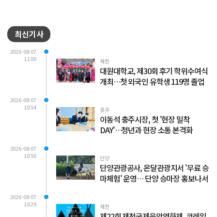
최신기사
2026-08-07
11:00
제천
대원대학교, 제30회 후기 학위수여식
개최…첫 외국인 유학생 119명 졸업
2026-08-07
10:54
충주
이동석 충주시장, 첫 '현장 밀착
DAY'…청년과 현장 소통 본격화
2026-08-07
10:50
단양
단양관광공사, 온달관광지서 '무료 승
마체험' 운영… 단양 승마장 홍보나서
2026-08-07
10:29
제천
제22회 제천국제음악영화제, 코레일