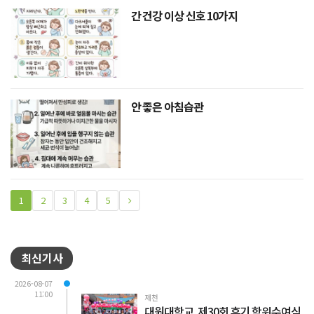
간 건강 이상 신호 10가지
안 좋은 아침습관
1
2
3
4
5
최신기사
2026-08-07
11:00
제천
대원대학교, 제30회 후기 학위수여식