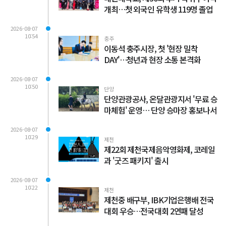
개최…첫 외국인 유학생 119명 졸업
2026-08-07
10:54
충주
이동석 충주시장, 첫 '현장 밀착
DAY'…청년과 현장 소통 본격화
2026-08-07
10:50
단양
단양관광공사, 온달관광지서 '무료 승
마체험' 운영… 단양 승마장 홍보나서
2026-08-07
10:29
제천
제22회 제천국제음악영화제, 코레일
과 '굿즈 패키지' 출시
2026-08-07
10:22
제천
제천중 배구부, IBK기업은행배 전국
대회 우승…전국대회 2연패 달성