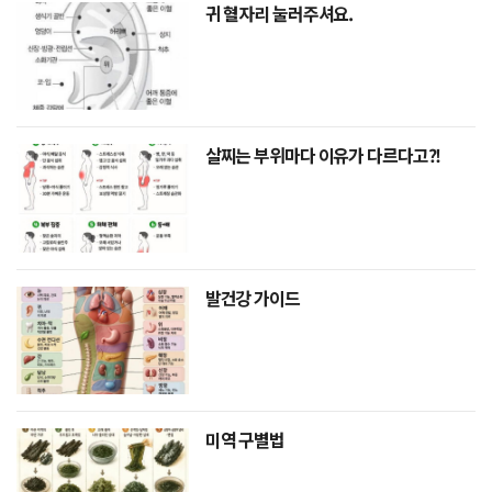
귀 혈자리 눌러주셔요.
살찌는 부위마다 이유가 다르다고?!
발건강 가이드
미역 구별법