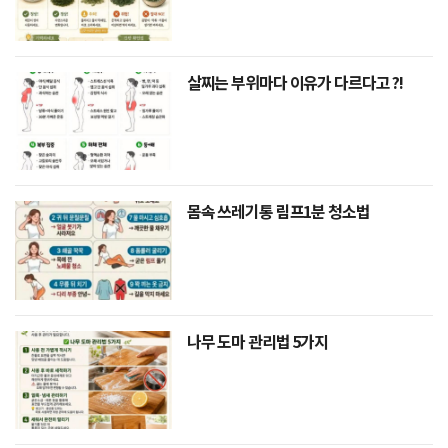
살찌는 부위마다 이유가 다르다고 ?!
몸속 쓰레기통 림프1분 청소법
나무 도마 관리법 5가지