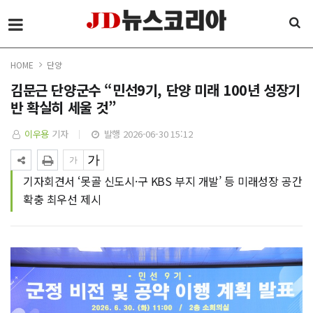
HOME
단양
김문근 단양군수 “민선9기, 단양 미래 100년 성장기
반 확실히 세울 것”
이우용
기자
발행 2026-06-30 15:12
기자회견서 ‘못골 신도시·구 KBS 부지 개발’ 등 미래성장 공간
확충 최우선 제시