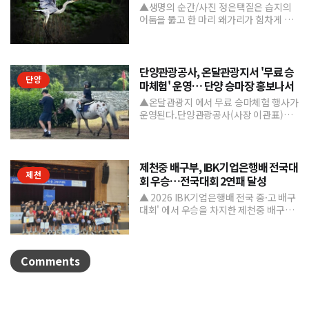
▲생명의 순간/사진 정은택짙은 습지의
어둠을 뚫고 한 마리 왜가리가 힘차게 날
아오른다. 커다란 날개를 활짝 펼친 모습
은 마치 자유를 향한 ...
단양관광공사, 온달관광지서 '무료 승
단양
마체험' 운영… 단양 승마장 홍보나서
▲온달관광지 에서 무료 승마체험 행사가
운영된다.단양관광공사(사장 이관표)가
지역 내 주요 관광시설인 단양 승마장의
인지도를 높이고 체류형...
제천중 배구부, IBK기업은행배 전국대
제천
회 우승…전국대회 2연패 달성
▲ 2026 IBK기업은행배 전국 중·고 배구
대회' 에서 우승을 차지한 제천중 배구부.
제천중학교 배구부가 지난 7월 31일부터
8월 6일까...
Comments