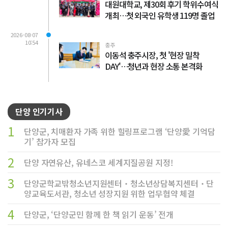
대원대학교, 제30회 후기 학위수여식
개최…첫 외국인 유학생 119명 졸업
2026-08-07
10:54
충주
이동석 충주시장, 첫 '현장 밀착
DAY'…청년과 현장 소통 본격화
단양 인기기사
1
단양군, 치매환자 가족 위한 힐링프로그램 ‘단양愛 기억담
기’ 참가자 모집
2
단양 자연유산, 유네스코 세계지질공원 지정!
3
단양군학교밖청소년지원센터‧청소년상담복지센터‧단
양교육도서관, 청소년 성장지원 위한 업무협약 체결
4
단양군, ‘단양군민 함께 한 책 읽기 운동’ 전개