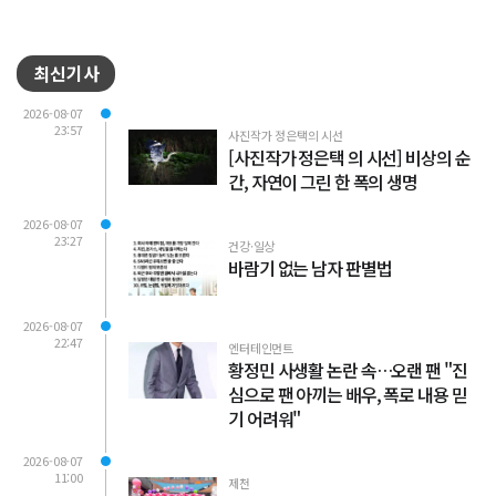
최신기사
2026-08-07
23:57
사진작가 정은택의 시선
[사진작가 정은택 의 시선] 비상의 순
간, 자연이 그린 한 폭의 생명
2026-08-07
23:27
건강·일상
바람기 없는 남자 판별법
2026-08-07
22:47
엔터테인먼트
황정민 사생활 논란 속…오랜 팬 "진
심으로 팬 아끼는 배우, 폭로 내용 믿
기 어려워"
2026-08-07
11:00
제천