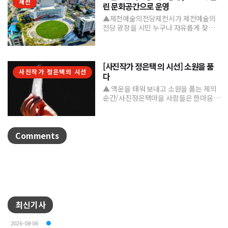
제천
린 문화공간으로 운영
▲제천예술의전당제천시가 제천예술의
전당 광장을 시민 누구나 자유롭게 찾고
머물 수 있는 '열린 문화공간'으로 본격 조
성하며 도심 속 문화거점...
[사진작가 정은택 의 시선] 소원을 품
사진작가 정은택의 시선
다
▲ 액운을 태워 보내고 소원을 품는 제의
순간/사진정은택마을 사람들은 한마음으
로 제를 지내며 풍년과 건강, 평안을 기원
한다. 제를 올린 뒤...
Comments
최신기사
2026-08-06