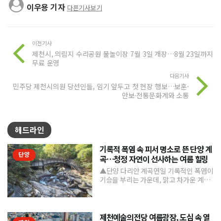
이우용 기자
다른기사보기
이전기사
제천시, 의림지 수리공원 물놀이장 7월 3일 개장…8월 23일까지
무료 운영
다음기사
민주당 제천시의원 당선인들, 임기 앞두고 첫 현장 행보…보훈·
안보·전통문화계와 소통
헤드라인
기록적 폭염 속 피서 명소로 뜬 단양 계
단양
곡…청정 자연이 선사하는 여름 힐링
▲단양 다리안 계곡연일 기록적인 폭염이
기승을 부리는 가운데, 맑고 차가운 계곡
수와 울창한 숲 그늘을 품은 단양의 청정
계곡들이 도심의 열...
제천예술의전당 여름광장, 도심 속 열