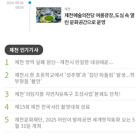
2026-08-06
08:59
제천
제천예술의전당 여름광장, 도심 속 열
린 문화공간으로 운영
제천 인기기사
1
제천 방역 실패 원인···제천시 안일한 대응때문...
2
제천시 한 초등학교에서 '성추행'과 '집단 따돌림' 발생...학
부형들 '불안'
3
제천‘의림지뜰 자연치유특구 조성사업’본궤도 안착!
4
제15회 제천 전국사진 촬영대회 성료
5
제천문화재단, 2025 어린이 발레공연 세계명작동화 오는 5
월 31일 개최