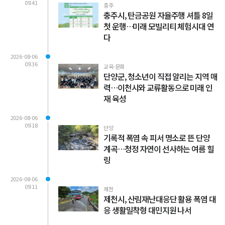
09:41
충주
충주시, 탄금공원 자율주행 셔틀 8일
첫 운행…미래 모빌리티 체험시대 연
다
2026-08-06
09:36
교육·문화
단양군, 청소년이 직접 알리는 지역 매
력…이천시와 교류활동으로 미래 인
재 육성
2026-08-06
09:18
단양
기록적 폭염 속 피서 명소로 뜬 단양
계곡…청정 자연이 선사하는 여름 힐
링
2026-08-06
09:11
제천
제천시, 산림재난대응단 활용 폭염 대
응 생활밀착형 대민지원 나서