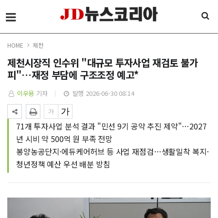
HOME
제천
제천시장직 인수위 "대규모 투자사업 재검토 불가
피"…재정 부담에 구조조정 예고*
이우용
기자
발행 2026-06-30 08:14
71개 투자사업 분석 결과 "민선 9기 공약 추진 제약"…2027
년 시비 약 500억 원 부족 전망
봉양농공단지·에듀케어허브 등 사업 재점검…생활밀착 복지·
청년정책 예산 우선 배분 방침