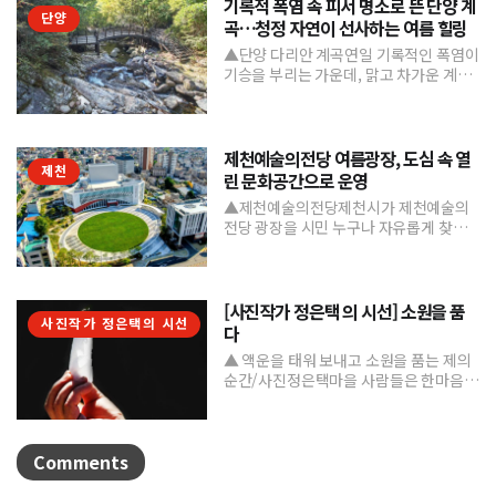
기록적 폭염 속 피서 명소로 뜬 단양 계
단양
곡…청정 자연이 선사하는 여름 힐링
▲단양 다리안 계곡연일 기록적인 폭염이
기승을 부리는 가운데, 맑고 차가운 계곡
수와 울창한 숲 그늘을 품은 단양의 청정
계곡들이 도심의 열...
제천예술의전당 여름광장, 도심 속 열
제천
린 문화공간으로 운영
▲제천예술의전당제천시가 제천예술의
전당 광장을 시민 누구나 자유롭게 찾고
머물 수 있는 '열린 문화공간'으로 본격 조
성하며 도심 속 문화거점...
[사진작가 정은택 의 시선] 소원을 품
사진작가 정은택의 시선
다
▲ 액운을 태워 보내고 소원을 품는 제의
순간/사진정은택마을 사람들은 한마음으
로 제를 지내며 풍년과 건강, 평안을 기원
한다. 제를 올린 뒤...
Comments