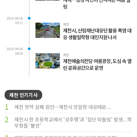
링
2026-08-06
09:11
제천
제천시, 산림재난대응단 활용 폭염 대
응 생활밀착형 대민지원 나서
2026-08-06
08:59
제천
제천예술의전당 여름광장, 도심 속 열
린 문화공간으로 운영
제천 인기기사
1
제천 방역 실패 원인···제천시 안일한 대응때문...
2
제천시 한 초등학교에서 '성추행'과 '집단 따돌림' 발생...학
부형들 '불안'