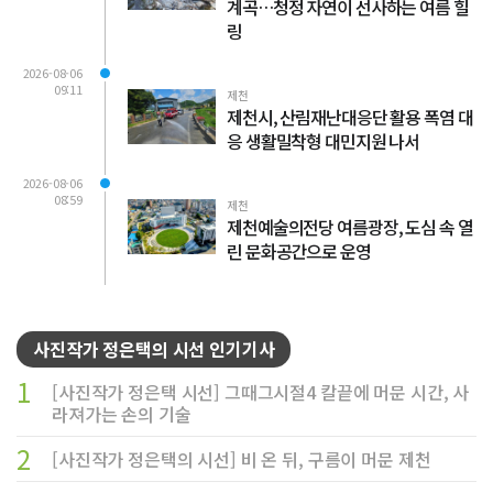
계곡…청정 자연이 선사하는 여름 힐
링
2026-08-06
09:11
제천
제천시, 산림재난대응단 활용 폭염 대
응 생활밀착형 대민지원 나서
2026-08-06
08:59
제천
제천예술의전당 여름광장, 도심 속 열
린 문화공간으로 운영
사진작가 정은택의 시선 인기기사
1
[사진작가 정은택 시선] 그때그시절4 칼끝에 머문 시간, 사
라져가는 손의 기술
2
[사진작가 정은택의 시선] 비 온 뒤, 구름이 머문 제천