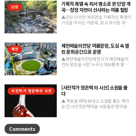
기록적 폭염 속 피서 명소로 뜬 단양 계
단양
곡…청정 자연이 선사하는 여름 힐링
▲단양 다리안 계곡연일 기록적인 폭염이
기승을 부리는 가운데, 맑고 차가운 계곡
수와 울창한 숲 그늘을 품은 단양의 청정
계곡들이 도심의 열...
제천예술의전당 여름광장, 도심 속 열
제천
린 문화공간으로 운영
▲제천예술의전당제천시가 제천예술의
전당 광장을 시민 누구나 자유롭게 찾고
머물 수 있는 '열린 문화공간'으로 본격 조
성하며 도심 속 문화거점...
[사진작가 정은택 의 시선] 소원을 품
사진작가 정은택의 시선
다
▲ 액운을 태워 보내고 소원을 품는 제의
순간/사진정은택마을 사람들은 한마음으
로 제를 지내며 풍년과 건강, 평안을 기원
한다. 제를 올린 뒤...
Comments