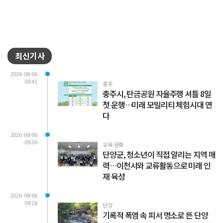
최신기사
2026-08-06
09:41
충주
충주시, 탄금공원 자율주행 셔틀 8일
첫 운행…미래 모빌리티 체험시대 연
다
2026-08-06
09:36
교육·문화
단양군, 청소년이 직접 알리는 지역 매
력…이천시와 교류활동으로 미래 인
재 육성
2026-08-06
09:18
단양
기록적 폭염 속 피서 명소로 뜬 단양