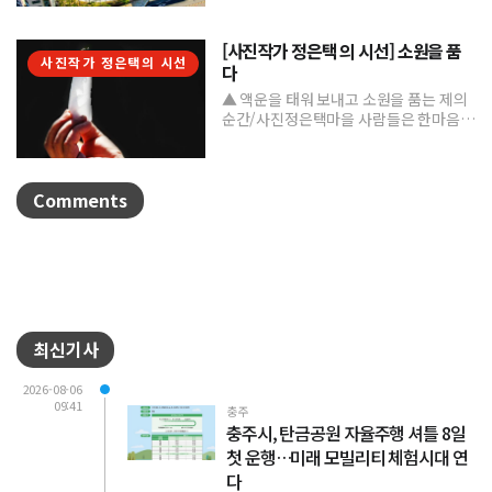
성하며 도심 속 문화거점...
[사진작가 정은택 의 시선] 소원을 품
사진작가 정은택의 시선
다
▲ 액운을 태워 보내고 소원을 품는 제의
순간/사진정은택마을 사람들은 한마음으
로 제를 지내며 풍년과 건강, 평안을 기원
한다. 제를 올린 뒤...
Comments
최신기사
2026-08-06
09:41
충주
충주시, 탄금공원 자율주행 셔틀 8일
첫 운행…미래 모빌리티 체험시대 연
다