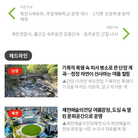
이전기사
제천시체육회, 주말체육학교 운영 개시…175명 초등학생 참여
예정
다음기사
제천경찰서, 출근길 숙취운전 집중단속…음주운전 근절 나서
헤드라인
기록적 폭염 속 피서 명소로 뜬 단양 계
단양
곡…청정 자연이 선사하는 여름 힐링
▲단양 다리안 계곡연일 기록적인 폭염이
기승을 부리는 가운데, 맑고 차가운 계곡
수와 울창한 숲 그늘을 품은 단양의 청정
계곡들이 도심의 열...
제천예술의전당 여름광장, 도심 속 열
제천
린 문화공간으로 운영
▲제천예술의전당제천시가 제천예술의
전당 광장을 시민 누구나 자유롭게 찾고
머물 수 있는 '열린 문화공간'으로 본격 조