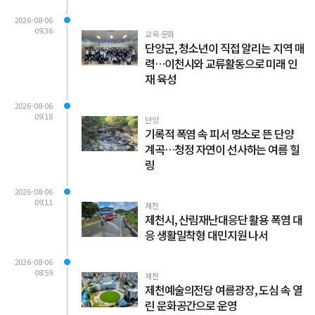
2026-08-06
09:36
교육·문화
단양군, 청소년이 직접 알리는 지역 매
력…이천시와 교류활동으로 미래 인
재 육성
2026-08-06
09:18
단양
기록적 폭염 속 피서 명소로 뜬 단양
계곡…청정 자연이 선사하는 여름 힐
링
2026-08-06
09:11
제천
제천시, 산림재난대응단 활용 폭염 대
응 생활밀착형 대민지원 나서
2026-08-06
08:59
제천
제천예술의전당 여름광장, 도심 속 열
린 문화공간으로 운영