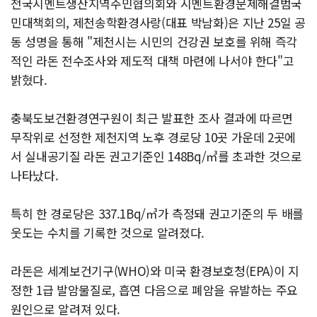
전국시멘트생산지역주민협의회와 시멘트환경문제해결범국
민대책회의, 제천송학환경사랑(대표 박남화)은 지난 25일 공
동 성명을 통해 "제천시는 시민의 건강권 보호를 위해 즉각
적인 라돈 전수조사와 제도적 대책 마련에 나서야 한다"고
밝혔다.
충북도보건환경연구원이 최근 발표한 조사 결과에 따르면
무작위로 선정한 제천지역 노후 경로당 10곳 가운데 2곳에
서 실내공기질 라돈 권고기준인 148Bq/㎥를 초과한 것으로
나타났다.
특히 한 경로당은 337.1Bq/㎥가 측정돼 권고기준의 두 배를
웃도는 수치를 기록한 것으로 알려졌다.
라돈은 세계보건기구(WHO)와 미국 환경보호청(EPA)이 지
정한 1급 발암물질로, 흡연 다음으로 폐암을 유발하는 주요
원인으로 알려져 있다.