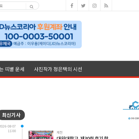
여는 띠별 운세
사진작가 정은택의 시선
최신기사
2026-08-07
11:00
제천
대원대학교, 제30회 후기 학