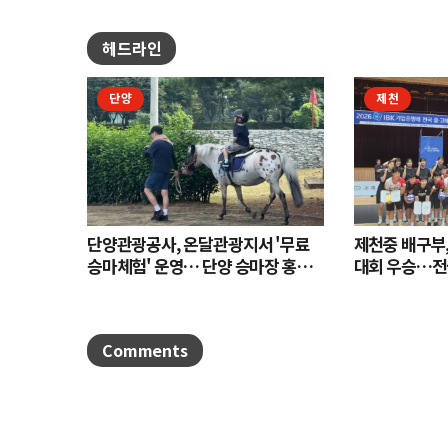
헤드라인
단양
제천
단양관광공사, 온달관광지서 '무료
제천중 배구부,
승마체험' 운영… 단양 승마장 홍보
대회 우승…전
나서
Comments