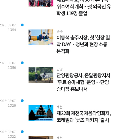
위수여식 개최…첫 외국인 유
학생 119명 졸업
2026-08-07
10:54
충주
이동석 충주시장, 첫 '현장 밀
착 DAY'…청년과 현장 소통
본격화
2026-08-07
10:50
단양
단양관광공사, 온달관광지서
'무료 승마체험' 운영… 단양
승마장 홍보나서
2026-08-07
10:29
제천
제22회 제천국제음악영화제,
코레일과 '굿즈 패키지' 출시
2026-08-07
10:22
제천