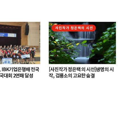
사진작가 정은택의 시선
 IBK기업은행배 전국
[사진작가 정은택 의 시선]생명의 시
국대회 2연패 달성
작, 검룡소의 고요한 숨결