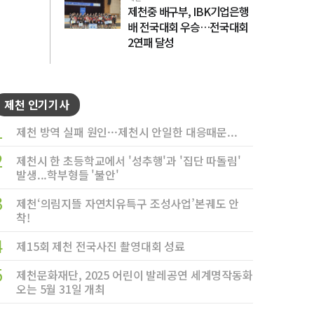
제천중 배구부, IBK기업은행
배 전국대회 우승…전국대회
2연패 달성
제천 인기기사
1
제천 방역 실패 원인···제천시 안일한 대응때문...
2
제천시 한 초등학교에서 '성추행'과 '집단 따돌림'
발생...학부형들 '불안'
3
제천‘의림지뜰 자연치유특구 조성사업’본궤도 안
착!
4
제15회 제천 전국사진 촬영대회 성료
5
제천문화재단, 2025 어린이 발레공연 세계명작동화
오는 5월 31일 개최