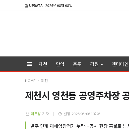
UPDATA :
2026년 08월 08일
제천
단양
충주
강원
엔터테인
HOME
제천
제천시 영천동 공영주차장 공
이우용
기자
발행 2026-05-06 13:26
발주 단계 재해영향평가 누락…공사 현장 흉물로 방치