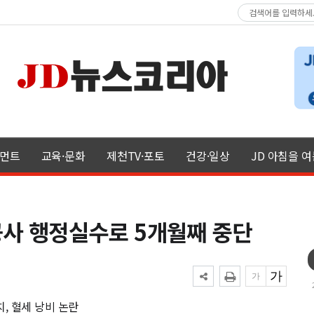
먼트
교육·문화
제천TV·포토
건강·일상
JD 아침을 
사 행정실수로 5개월째 중단
, 혈세 낭비 논란