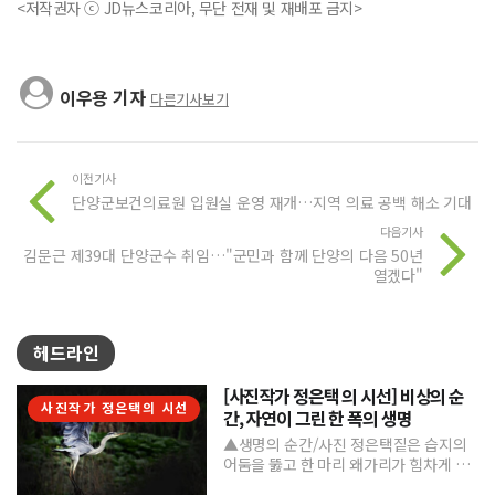
<저작권자 ⓒ JD뉴스코리아, 무단 전재 및 재배포 금지>
이우용 기자
다른기사보기
이전기사
단양군보건의료원 입원실 운영 재개…지역 의료 공백 해소 기대
다음기사
김문근 제39대 단양군수 취임…"군민과 함께 단양의 다음 50년
열겠다"
헤드라인
[사진작가 정은택 의 시선] 비상의 순
사진작가 정은택의 시선
간, 자연이 그린 한 폭의 생명
▲생명의 순간/사진 정은택짙은 습지의
어둠을 뚫고 한 마리 왜가리가 힘차게 날
아오른다. 커다란 날개를 활짝 펼친 모습