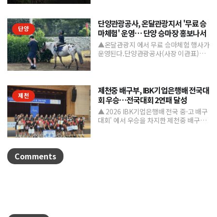
은 마치 자유를 향한 ...
단양관광공사, 온달관광지서 '무료 승
단양
마체험' 운영… 단양 승마장 홍보나서
▲온달관광지 에서 무료 승마체험 행사가
운영된다.단양관광공사(사장 이관표)가
지역 내 주요 관광시설인 단양 승마장의
인지도를 높이고 체류형...
제천중 배구부, IBK기업은행배 전국대
제천
회 우승…전국대회 2연패 달성
▲ 2026 IBK기업은행배 전국 중·고 배구
대회' 에서 우승을 차지한 제천중 배구부.
제천중학교 배구부가 지난 7월 31일부터
8월 6일까...
Comments