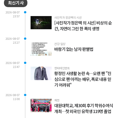
최신기사
2026-08-07
23:57
사진작가 정은택의 시선
[사진작가 정은택 의 시선] 비상의 순
간, 자연이 그린 한 폭의 생명
2026-08-07
23:27
건강·일상
바람기 없는 남자 판별법
2026-08-07
22:47
엔터테인먼트
황정민 사생활 논란 속…오랜 팬 "진
심으로 팬 아끼는 배우, 폭로 내용 믿
기 어려워"
2026-08-07
11:00
제천
대원대학교, 제30회 후기 학위수여식
개최…첫 외국인 유학생 119명 졸업