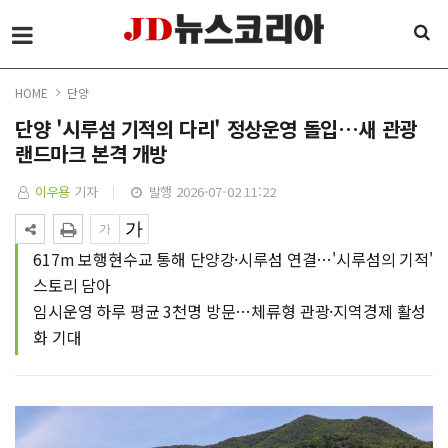
HOME
단양
단양 '시루섬 기적의 다리' 정상운영 돌입…새 관광
랜드마크 본격 개방
이우용
기자
발행 2026-07-02 11:22
617m 보행현수교 통해 단양강·시루섬 연결…'시루섬의 기적'
스토리 담아
임시운영 하루 평균 3천명 방문…체류형 관광·지역경제 활성
화 기대