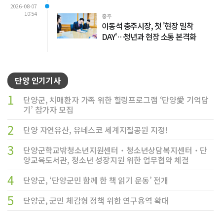
2026-08-07
10:54
충주
이동석 충주시장, 첫 '현장 밀착
DAY'…청년과 현장 소통 본격화
단양 인기기사
1
단양군, 치매환자 가족 위한 힐링프로그램 ‘단양愛 기억담
기’ 참가자 모집
2
단양 자연유산, 유네스코 세계지질공원 지정!
3
단양군학교밖청소년지원센터‧청소년상담복지센터‧단
양교육도서관, 청소년 성장지원 위한 업무협약 체결
4
단양군, ‘단양군민 함께 한 책 읽기 운동’ 전개
5
단양군, 군민 체감형 정책 위한 연구용역 확대