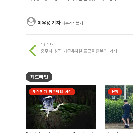
이우용 기자
다른기사보기
이전기사
충주시, 창작 가족뮤지컬‘로큰롤 흥부전’ 개최
헤드라인
사진작가 정은택의 시선
단양