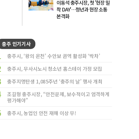
이동석 충주시장, 첫 '현장 밀
착 DAY'…청년과 현장 소통
본격화
충주 인기기사
1
충주시, ‘왕의 온천’ 수안보 권역 활성화 ‘박차’
2
충주시, 무사시노시 청소년 홈스테이 가정 모집
3
충주지명탄생 1,085주년 ‘충주의 날’ 행사 개최
4
조길형 충주시장, “안전문제, 보수적이고 엄격하게
평가해야”
5
충주시, 농업인 안전 재해 이상 무!