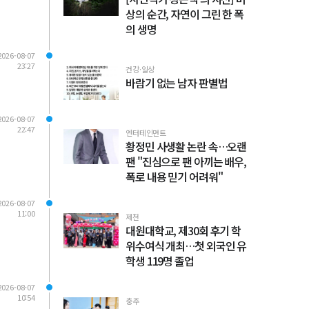
상의 순간, 자연이 그린 한 폭
의 생명
2026-08-07
23:27
건강·일상
바람기 없는 남자 판별법
2026-08-07
22:47
엔터테인먼트
황정민 사생활 논란 속…오랜
팬 "진심으로 팬 아끼는 배우,
폭로 내용 믿기 어려워"
2026-08-07
11:00
제천
대원대학교, 제30회 후기 학
위수여식 개최…첫 외국인 유
학생 119명 졸업
2026-08-07
10:54
충주