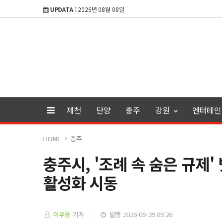
UPDATA :
2026년 08월 08일
제천
단양
충주
강원
엔터테인
HOME
충주
충주시, '조례 속 숨은 규제
활성화 시동
이우용
기자
발행 2026-06-29 09:26