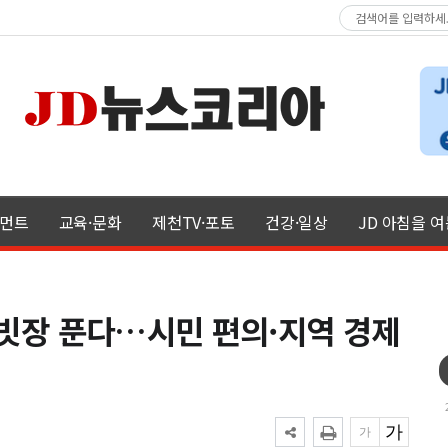
먼트
교육·문화
제천TV·포토
건강·일상
JD 아침을 
' 빗장 푼다…시민 편의·지역 경제