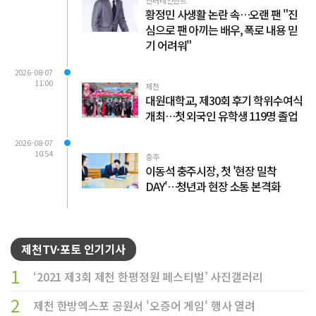
엔터테인먼트
황정민 사생활 논란 속…오랜 팬 "진
심으로 팬 아끼는 배우, 폭로 내용 믿
기 어려워"
2026-08-07
11:00
제천
대원대학교, 제30회 후기 학위수여식
개최…첫 외국인 유학생 119명 졸업
2026-08-07
10:54
충주
이동석 충주시장, 첫 '현장 밀착
DAY'…청년과 현장 소통 본격화
제천TV·포토 인기기사
1
‘2021 제3회 제천 한평정원 페스티벌’ 사진갤러리
2
제천 한방엑스포 공원서 '오증어 게임' 행사 열려