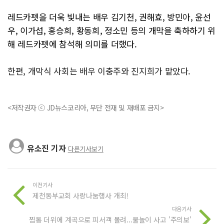
레드카펫을 더욱 빛내는 배우 김기천, 권해효, 방민아, 윤선
우, 이가섭, 홍승희, 황동희, 정소민 등의 개막을 축하하기 위
해 레드카펫에 참석해
의미를 더했다.
한편, 개막식 사회는 배우 이충주와 진지희가 맡았다.
<저작권자 ⓒ JD뉴스코리아, 무단 전재 및 재배포 금지>
유소진 기자
다른기사보기
이전기사
제천동부교회 사랑나눔행사 개최!
다음기사
찜통 더위에 계곡으로 피서객 몰려...물놀이 사고 '주의보'