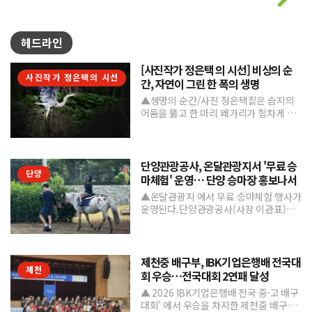
헤드라인
[사진작가 정은택 의 시선] 비상의 순
사진작가 정은택의 시선
간, 자연이 그린 한 폭의 생명
▲생명의 순간/사진 정은택짙은 습지의
어둠을 뚫고 한 마리 왜가리가 힘차게 날
아오른다. 커다란 날개를 활짝 펼친 모습
은 마치 자유를 향한 ...
단양관광공사, 온달관광지서 '무료 승
단양
마체험' 운영… 단양 승마장 홍보나서
▲온달관광지 에서 무료 승마체험 행사가
운영된다.단양관광공사(사장 이관표)가
지역 내 주요 관광시설인 단양 승마장의
인지도를 높이고 체류형...
제천중 배구부, IBK기업은행배 전국대
제천
회 우승…전국대회 2연패 달성
▲ 2026 IBK기업은행배 전국 중·고 배구
대회' 에서 우승을 차지한 제천중 배구부.