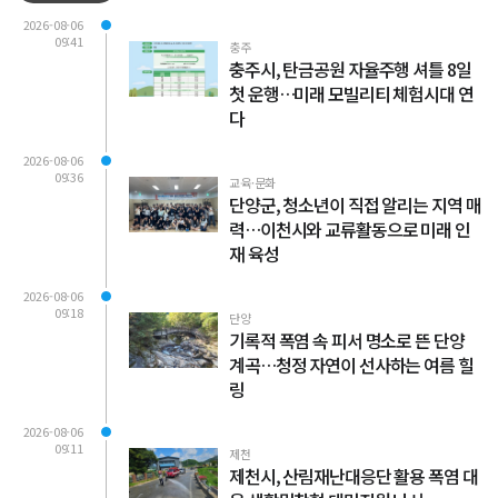
2026-08-06
09:41
충주
충주시, 탄금공원 자율주행 셔틀 8일
첫 운행…미래 모빌리티 체험시대 연
다
2026-08-06
09:36
교육·문화
단양군, 청소년이 직접 알리는 지역 매
력…이천시와 교류활동으로 미래 인
재 육성
2026-08-06
09:18
단양
기록적 폭염 속 피서 명소로 뜬 단양
계곡…청정 자연이 선사하는 여름 힐
링
2026-08-06
09:11
제천
제천시, 산림재난대응단 활용 폭염 대