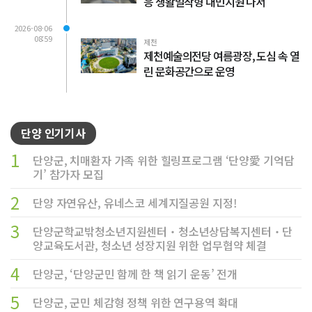
응 생활밀착형 대민지원 나서
2026-08-06
08:59
제천
제천예술의전당 여름광장, 도심 속 열
린 문화공간으로 운영
단양 인기기사
1
단양군, 치매환자 가족 위한 힐링프로그램 ‘단양愛 기억담
기’ 참가자 모집
2
단양 자연유산, 유네스코 세계지질공원 지정!
3
단양군학교밖청소년지원센터‧청소년상담복지센터‧단
양교육도서관, 청소년 성장지원 위한 업무협약 체결
4
단양군, ‘단양군민 함께 한 책 읽기 운동’ 전개
5
단양군, 군민 체감형 정책 위한 연구용역 확대