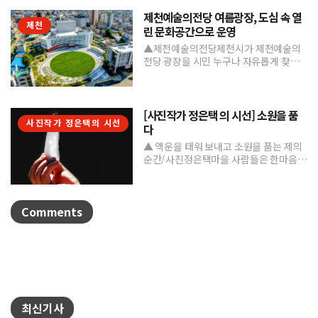
제천예술의전당 여름광장, 도심 속 열
제천
린 문화공간으로 운영
▲제천예술의전당제천시가 제천예술의
전당 광장을 시민 누구나 자유롭게 찾고
머물 수 있는 '열린 문화공간'으로 본격 조
성하며 도심 속 문화거점...
[사진작가 정은택 의 시선] 소원을 품
사진작가 정은택의 시선
다
▲ 액운을 태워 보내고 소원을 품는 제의
순간/사진정은택마을 사람들은 한마음으
로 제를 지내며 풍년과 건강, 평안을 기원
한다. 제를 올린 뒤...
Comments
최신기사