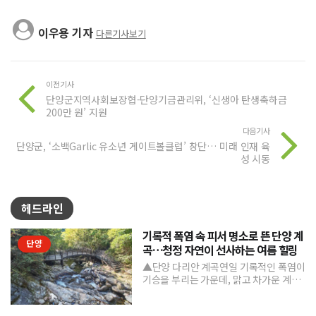
이우용 기자
다른기사보기
이전기사
단양군지역사회보장협-단양기금관리위, ‘신생아 탄생축하금
200만 원’ 지원
다음기사
단양군, ‘소백Garlic 유소년 게이트볼클럽’ 창단… 미래 인재 육
성 시동
헤드라인
기록적 폭염 속 피서 명소로 뜬 단양 계
단양
곡…청정 자연이 선사하는 여름 힐링
▲단양 다리안 계곡연일 기록적인 폭염이
기승을 부리는 가운데, 맑고 차가운 계곡
수와 울창한 숲 그늘을 품은 단양의 청정
계곡들이 도심의 열...