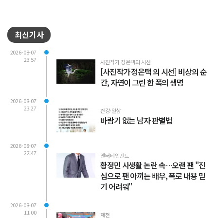
최신기사
2026-08-07
23:57
사진작가 정은택의 시선
[사진작가 정은택 의 시선] 비상의 순
간, 자연이 그린 한 폭의 생명
2026-08-07
23:27
건강·일상
바람기 없는 남자 판별법
2026-08-07
22:47
엔터테인먼트
황정민 사생활 논란 속…오랜 팬 "진
심으로 팬 아끼는 배우, 폭로 내용 믿
기 어려워"
2026-08-07
11:00
제천