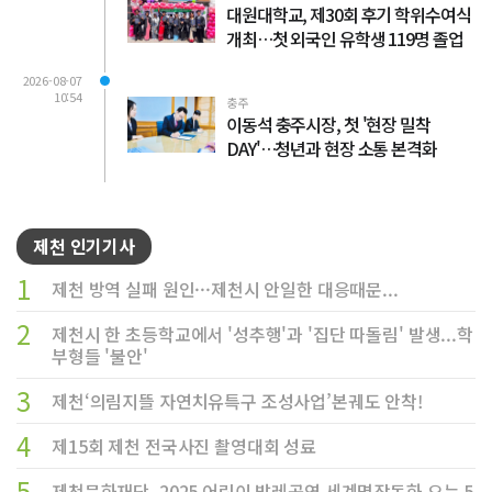
대원대학교, 제30회 후기 학위수여식
개최…첫 외국인 유학생 119명 졸업
2026-08-07
10:54
충주
이동석 충주시장, 첫 '현장 밀착
DAY'…청년과 현장 소통 본격화
제천 인기기사
1
제천 방역 실패 원인···제천시 안일한 대응때문...
2
제천시 한 초등학교에서 '성추행'과 '집단 따돌림' 발생...학
부형들 '불안'
3
제천‘의림지뜰 자연치유특구 조성사업’본궤도 안착!
4
제15회 제천 전국사진 촬영대회 성료
5
제천문화재단, 2025 어린이 발레공연 세계명작동화 오는 5