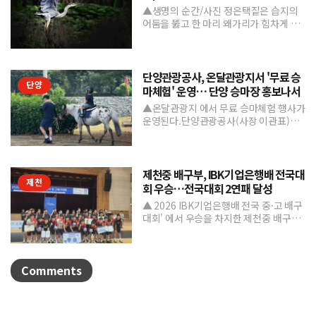
▲생명의 순간/사진 정은택짙은 습지의
어둠을 뚫고 한 마리 왜가리가 힘차게 날
아오른다. 커다란 날개를 활짝 펼친 모습
은 마치 자유를 향한 ...
단양관광공사, 온달관광지서 '무료 승
단양
마체험' 운영… 단양 승마장 홍보나서
▲온달관광지 에서 무료 승마체험 행사가
운영된다.단양관광공사(사장 이관표)가
지역 내 주요 관광시설인 단양 승마장의
인지도를 높이고 체류형...
제천중 배구부, IBK기업은행배 전국대
제천
회 우승…전국대회 2연패 달성
▲ 2026 IBK기업은행배 전국 중·고 배구
대회' 에서 우승을 차지한 제천중 배구부.
제천중학교 배구부가 지난 7월 31일부터
8월 6일까...
Comments