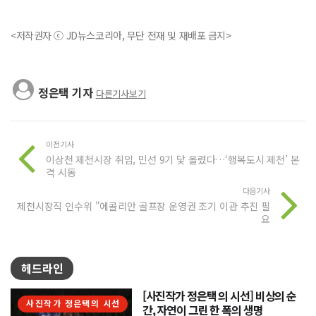
<저작권자 ⓒ JD뉴스코리아, 무단 전재 및 재배포 금지>
정은택 기자
다른기사보기
이전기사
이상천 제천시장 취임, 민선 9기 닻 올렸다…‘행복도시 제천’ 본
격 시동
다음기사
제천시장직 인수위 "에콜리안 골프장 운영권 조기 이관 추진 필
요
헤드라인
[사진작가 정은택 의 시선] 비상의 순
사진작가 정은택의 시선
간, 자연이 그린 한 폭의 생명