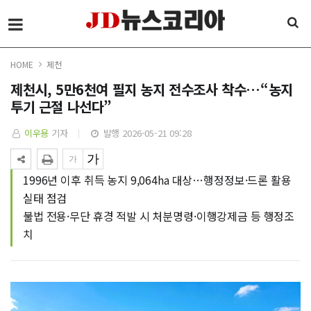
HOME
제천
제천시, 5만6천여 필지 농지 전수조사 착수…“농지
투기 근절 나선다”
이우용
기자
발행 2026-05-21 09:28
1996년 이후 취득 농지 9,064ha 대상…행정정보·드론 활용
실태 점검
불법 전용·무단 휴경 적발 시 처분명령·이행강제금 등 행정조
치