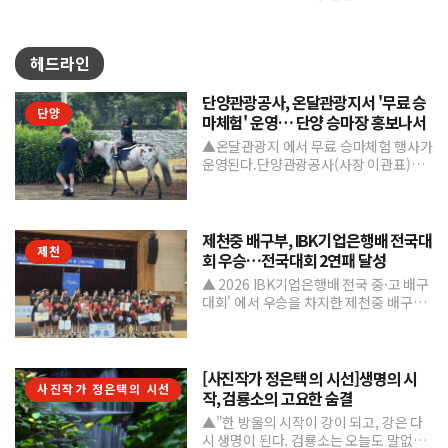
헤드라인
단양관광공사, 온달관광지서 '무료 승
단양
마체험' 운영… 단양 승마장 홍보나서
▲온달관광지 에서 무료 승마체험 행사가
운영된다.단양관광공사(사장 이관표)가
지역 내 주요 관광시설인 단양 승마장의
인지도를 높이고 체류형...
제천중 배구부, IBK기업은행배 전국대
제천
회 우승…전국대회 2연패 달성
▲ 2026 IBK기업은행배 전국 중·고 배구
대회' 에서 우승을 차지한 제천중 배구부.
제천중학교 배구부가 지난 7월 31일부터
8월 6일까...
[사진작가 정은택 의 시선]생명의 시
사진작가 정은택의 시선
작, 검룡소의 고요한 숨결
▲"한 방울의 시작이 강이 되고, 강은 다
시 생명이 된다. 검룡소는 오늘도 말없이