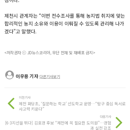
제천시 관계자는 “이번 전수조사를 통해 농지법 취지에 맞는
합리적인 농지 소유와 이용이 이뤄질 수 있도록 관리해 나가
겠다”고 말했다.
<저작권자 ⓒ JD뉴스코리아, 무단 전재 및 재배포 금지>
이우용 기자
다른기사보기
이전기사
제천 화당초, ‘질문하는 학교’ 선도학교 운영…“탐구 중심 독서로
사고력 키운다”
다음기사
[6·3지선을 뛰다] 김호경 후보 “제천에 꼭 필요한 도의원”…경험
과 실천 강조