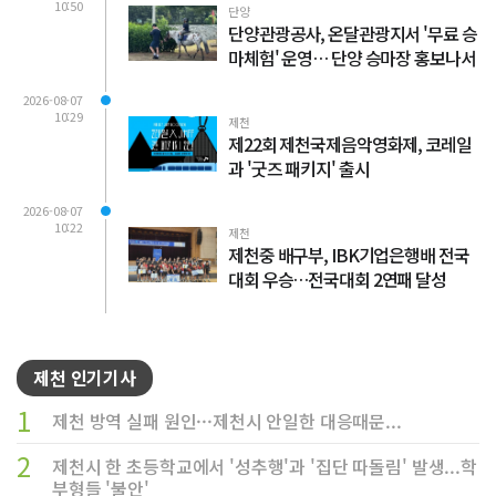
10:50
단양
단양관광공사, 온달관광지서 '무료 승
마체험' 운영… 단양 승마장 홍보나서
2026-08-07
10:29
제천
제22회 제천국제음악영화제, 코레일
과 '굿즈 패키지' 출시
2026-08-07
10:22
제천
제천중 배구부, IBK기업은행배 전국
대회 우승…전국대회 2연패 달성
제천 인기기사
1
제천 방역 실패 원인···제천시 안일한 대응때문...
2
제천시 한 초등학교에서 '성추행'과 '집단 따돌림' 발생...학
부형들 '불안'