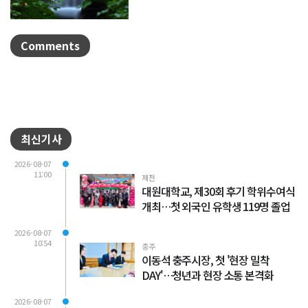
흐른다."/사진 정은택강원특별자치도 태
백시 검룡소는 한강...
Comments
최신기사
2026-08-07
11:00
제천
대원대학교, 제30회 후기 학위수여식
개최…첫 외국인 유학생 119명 졸업
2026-08-07
10:54
충주
이동석 충주시장, 첫 '현장 밀착
DAY'…청년과 현장 소통 본격화
2026-08-07