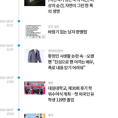
상의 순간, 자연이 그린 한 폭
의 생명
2026-08-07
23:27
건강·일상
바람기 없는 남자 판별법
2026-08-07
22:47
엔터테인먼트
황정민 사생활 논란 속…오랜
팬 "진심으로 팬 아끼는 배우,
폭로 내용 믿기 어려워"
2026-08-07
11:00
제천
대원대학교, 제30회 후기 학
위수여식 개최…첫 외국인 유
학생 119명 졸업
2026-08-07
10:54
충주