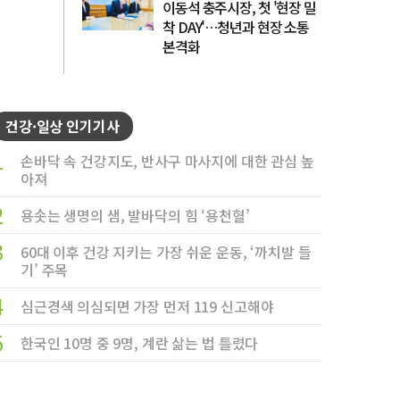
이동석 충주시장, 첫 '현장 밀
착 DAY'…청년과 현장 소통
본격화
건강·일상 인기기사
1
손바닥 속 건강지도, 반사구 마사지에 대한 관심 높
아져
2
용솟는 생명의 샘, 발바닥의 힘 ‘용천혈’
3
60대 이후 건강 지키는 가장 쉬운 운동, ‘까치발 들
기’ 주목
4
심근경색 의심되면 가장 먼저 119 신고해야
5
한국인 10명 중 9명, 계란 삶는 법 틀렸다