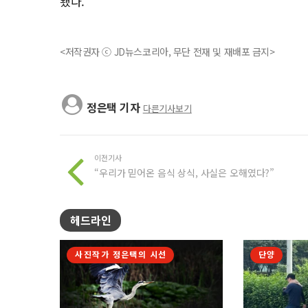
됐다.
<저작권자 ⓒ JD뉴스코리아, 무단 전재 및 재배포 금지>
정은택 기자
다른기사보기
이전기사
“우리가 믿어온 음식 상식, 사실은 오해였다?”
헤드라인
사진작가 정은택의 시선
단양