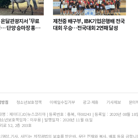
 온달관광지서 '무료
제천중 배구부, IBK기업은행배 전국
영… 단양 승마장 홍보
대회 우승…전국대회 2연패 달성
급방침
청소년보호정책
이메일수집거부
광고·제휴
기사제보
문의
 : 제이디(JD)뉴스코리아 | 등록번호 : 충북, 아00243 | 등록일 : 2020년 08월 18
소년보호책임자 : 이우용 | 발행일자 : 2020년 11월 01일
로 52, 2층 203호
영상,기사, 사진)는 저작권법의 보호를 받은바, 무단 전재와 복사, 배포 등을 금합니