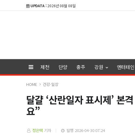
UPDATA :
2026년 08월 08일
제천
단양
충주
강원
엔터테인
HOME
건강·일상
달걀 ‘산란일자 표시제’ 본
요”
정은택
기자
발행 2026-04-30 07:24