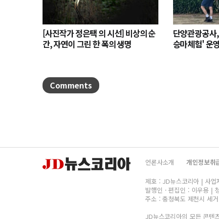
[사진작가 정은택 의 시선] 비상의 순
단양관광공사,
간, 자연이 그린 한 폭의 생명
승마체험' 운
나서
Comments
언론사소개
개인정보취
제호 : JD뉴스코리아 | 사업자명
발행인ㆍ편집인 : 이우용 | 청
주소 : 충청북도 제천시 세거리
JD뉴스코리아의 모든 콘텐츠(