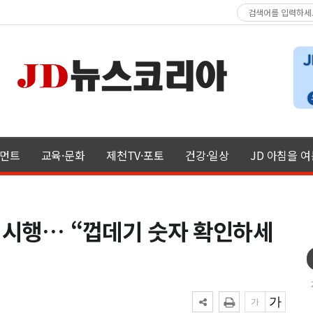
먼트
교육·문화
제천TV·포토
건강·일상
JD 아침을 
격 시행… “껍데기 숫자 확인하세