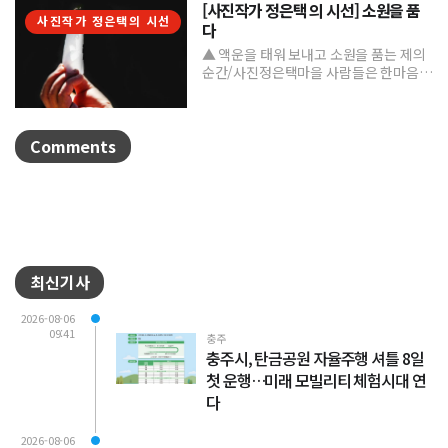
[사진작가 정은택 의 시선] 소원을 품
사진작가 정은택의 시선
다
▲ 액운을 태워 보내고 소원을 품는 제의
순간/사진정은택마을 사람들은 한마음으
로 제를 지내며 풍년과 건강, 평안을 기원
한다. 제를 올린 뒤...
Comments
최신기사
2026-08-06
09:41
충주
충주시, 탄금공원 자율주행 셔틀 8일
첫 운행…미래 모빌리티 체험시대 연
다
2026-08-06