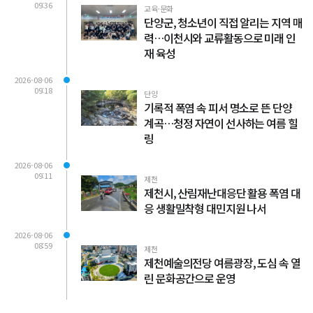
09:36
교육·문화
단양군, 청소년이 직접 알리는 지역 매
력…이천시와 교류활동으로 미래 인
재 육성
2026-08-06
09:18
단양
기록적 폭염 속 피서 명소로 뜬 단양
계곡…청정 자연이 선사하는 여름 힐
링
2026-08-06
09:11
제천
제천시, 산림재난대응단 활용 폭염 대
응 생활밀착형 대민지원 나서
2026-08-06
08:59
제천
제천예술의전당 여름광장, 도심 속 열
린 문화공간으로 운영