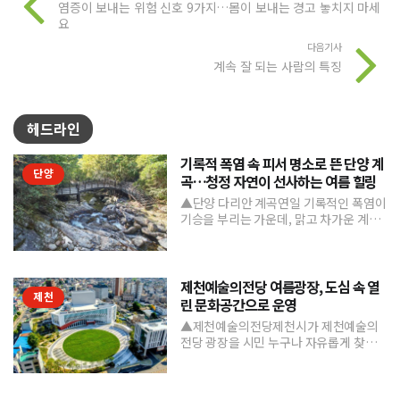
염증이 보내는 위험 신호 9가지…몸이 보내는 경고 놓치지 마세
요
다음기사
계속 잘 되는 사람의 특징
헤드라인
기록적 폭염 속 피서 명소로 뜬 단양 계
단양
곡…청정 자연이 선사하는 여름 힐링
▲단양 다리안 계곡연일 기록적인 폭염이
기승을 부리는 가운데, 맑고 차가운 계곡
수와 울창한 숲 그늘을 품은 단양의 청정
계곡들이 도심의 열...
제천예술의전당 여름광장, 도심 속 열
제천
린 문화공간으로 운영
▲제천예술의전당제천시가 제천예술의
전당 광장을 시민 누구나 자유롭게 찾고
머물 수 있는 '열린 문화공간'으로 본격 조
성하며 도심 속 문화거점...