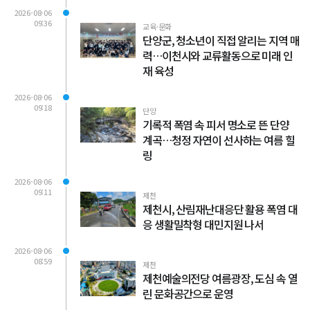
2026-08-06
09:36
교육·문화
단양군, 청소년이 직접 알리는 지역 매
력…이천시와 교류활동으로 미래 인
재 육성
2026-08-06
09:18
단양
기록적 폭염 속 피서 명소로 뜬 단양
계곡…청정 자연이 선사하는 여름 힐
링
2026-08-06
09:11
제천
제천시, 산림재난대응단 활용 폭염 대
응 생활밀착형 대민지원 나서
2026-08-06
08:59
제천
제천예술의전당 여름광장, 도심 속 열
린 문화공간으로 운영