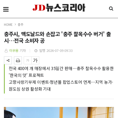
HOME
충주
충주시, 맥도날드와 손잡고 '충주 찰옥수수 버거' 출
시…전국 소비자 공
이우용
기자
발행 2026-07-09 09:33
전국 400여 개 매장에서 35일간 판매…충주 찰옥수수 활용한
'한국의 맛' 프로젝트
고향사랑기부제 이벤트·청년몰 팝업스토어 연계…지역 농가·
원도심 상권 활성화 기대