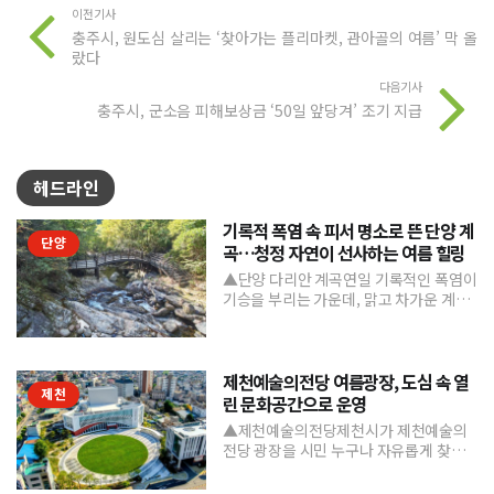
이전기사
충주시, 원도심 살리는 ‘찾아가는 플리마켓, 관아골의 여름’ 막 올
랐다
다음기사
충주시, 군소음 피해보상금 ‘50일 앞당겨’ 조기 지급
헤드라인
기록적 폭염 속 피서 명소로 뜬 단양 계
단양
곡…청정 자연이 선사하는 여름 힐링
▲단양 다리안 계곡연일 기록적인 폭염이
기승을 부리는 가운데, 맑고 차가운 계곡
수와 울창한 숲 그늘을 품은 단양의 청정
계곡들이 도심의 열...
제천예술의전당 여름광장, 도심 속 열
제천
린 문화공간으로 운영
▲제천예술의전당제천시가 제천예술의
전당 광장을 시민 누구나 자유롭게 찾고
머물 수 있는 '열린 문화공간'으로 본격 조
성하며 도심 속 문화거점...