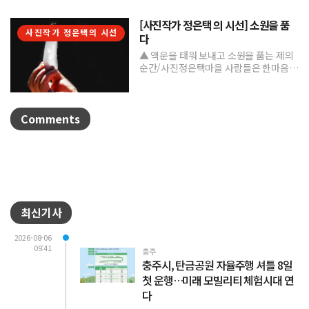
[사진작가 정은택 의 시선] 소원을 품
사진작가 정은택의 시선
다
▲ 액운을 태워 보내고 소원을 품는 제의
순간/사진정은택마을 사람들은 한마음으
로 제를 지내며 풍년과 건강, 평안을 기원
한다. 제를 올린 뒤...
Comments
최신기사
2026-08-06
09:41
충주
충주시, 탄금공원 자율주행 셔틀 8일
첫 운행…미래 모빌리티 체험시대 연
다