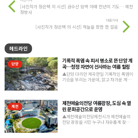
[사진작가 정은택 의 시선] 금수산 암벽 아래 천년의 기도… 제천
정방사
다음기사
[사진작가 정은택 의 시선] 하늘을 향한 한 걸음
헤드라인
기록적 폭염 속 피서 명소로 뜬 단양 계
단양
곡…청정 자연이 선사하는 여름 힐링
▲단양 다리안 계곡연일 기록적인 폭염이
기승을 부리는 가운데, 맑고 차가운 계곡
수와 울창한 숲 그늘을 품은 단양의 청정
계곡들이 도심의 열...
제천예술의전당 여름광장, 도심 속 열
제천
린 문화공간으로 운영
▲제천예술의전당제천시가 제천예술의
전당 광장을 시민 누구나 자유롭게 찾고
머물 수 있는 '열린 문화공간'으로 본격 조
성하며 도심 속 문화거점...