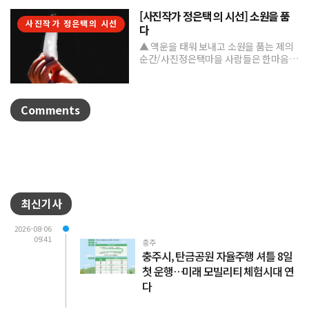
[사진작가 정은택 의 시선] 소원을 품
사진작가 정은택의 시선
다
▲ 액운을 태워 보내고 소원을 품는 제의
순간/사진정은택마을 사람들은 한마음으
로 제를 지내며 풍년과 건강, 평안을 기원
한다. 제를 올린 뒤...
Comments
최신기사
2026-08-06
09:41
충주
충주시, 탄금공원 자율주행 셔틀 8일
첫 운행…미래 모빌리티 체험시대 연
다