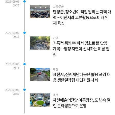
2026-08-06
09:36
교육·문화
단양군, 청소년이 직접 알리는 지역 매
력…이천시와 교류활동으로 미래 인
재 육성
2026-08-06
09:18
단양
기록적 폭염 속 피서 명소로 뜬 단양
계곡…청정 자연이 선사하는 여름 힐
링
2026-08-06
09:11
제천
제천시, 산림재난대응단 활용 폭염 대
응 생활밀착형 대민지원 나서
2026-08-06
08:59
제천
제천예술의전당 여름광장, 도심 속 열
린 문화공간으로 운영