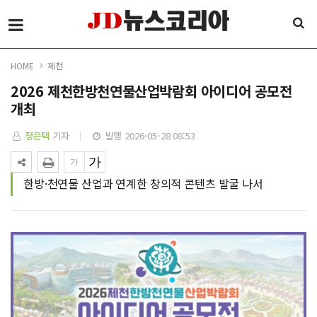
HOME
제천
2026 제천한방천연물산업박람회 아이디어 공모전
개최
정은택
기자
발행 2026-05-28 08:53
한방·천연물 산업과 연계한 창의적 콘텐츠 발굴 나서