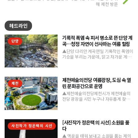
해 제천 방문
헤드라인
기록적 폭염 속 피서 명소로 뜬 단양 계
단양
곡…청정 자연이 선사하는 여름 힐링
▲단양 다리안 계곡연일 기록적인 폭염이
기승을 부리는 가운데, 맑고 차가운 계곡
수와 울창한 숲 그늘을 품은 단양의 청정
계곡들이 도심의 열...
제천예술의전당 여름광장, 도심 속 열
제천
린 문화공간으로 운영
▲제천예술의전당제천시가 제천예술의
전당 광장을 시민 누구나 자유롭게 찾고
머물 수 있는 '열린 문화공간'으로 본격 조
성하며 도심 속 문화거점...
[사진작가 정은택 의 시선] 소원을 품
사진작가 정은택의 시선
다
▲ 액운을 태워 보내고 소원을 품는 제의