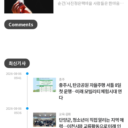
순간/사진정은택마을 사람들은 한마음으
로 제를 지내며 풍년과 건강, 평안을 기원
한다. 제를 올린 뒤...
Comments
최신기사
2026-08-06
09:41
충주
충주시, 탄금공원 자율주행 셔틀 8일
첫 운행…미래 모빌리티 체험시대 연
다
2026-08-06
09:36
교육·문화
단양군, 청소년이 직접 알리는 지역 매
력…이천시와 교류활동으로 미래 인