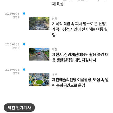
재 육성
2026-08-06
09:18
단양
기록적 폭염 속 피서 명소로 뜬 단양
계곡…청정 자연이 선사하는 여름 힐
링
2026-08-06
09:11
제천
제천시, 산림재난대응단 활용 폭염 대
응 생활밀착형 대민지원 나서
2026-08-06
08:59
제천
제천예술의전당 여름광장, 도심 속 열
린 문화공간으로 운영
제천 인기기사