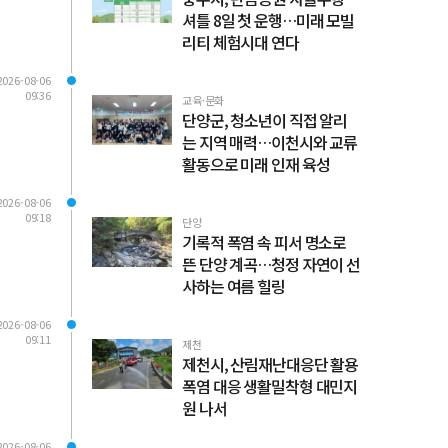
셔틀 8일 첫 운행…미래 모빌
리티 체험시대 연다
2026-08-06
09:36
교육·문화
단양군, 청소년이 직접 알리
는 지역 매력…이천시와 교류
활동으로 미래 인재 육성
2026-08-06
09:18
단양
기록적 폭염 속 피서 명소로
뜬 단양 계곡…청정 자연이 선
사하는 여름 힐링
2026-08-06
09:11
제천
제천시, 산림재난대응단 활용
폭염 대응 생활밀착형 대민지
원 나서
2026-08-06