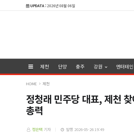
UPDATA :
2026년 08월 06일
제천
단양
충주
강원
엔터테인
HOME
제천
정청래 민주당 대표, 제천 
총력
정은택
기자
발행 2026-05-26 19:49