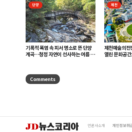
단양
제천
기록적 폭염 속 피서 명소로 뜬 단양
제천예술의전당
계곡…청정 자연이 선사하는 여름 힐
열린 문화공간
링
Comments
언론사소개
개인정보취