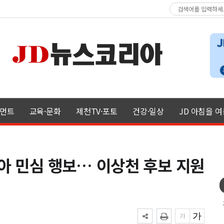
먼트
교육·문화
제천TV·포토
건강·일상
JD 아침을 
찾아 민심 행보… 이상천 후보 지원