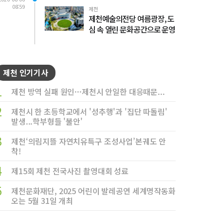
08:59
제천
제천예술의전당 여름광장, 도
심 속 열린 문화공간으로 운영
제천 인기기사
1
제천 방역 실패 원인···제천시 안일한 대응때문...
2
제천시 한 초등학교에서 '성추행'과 '집단 따돌림'
발생...학부형들 '불안'
3
제천‘의림지뜰 자연치유특구 조성사업’본궤도 안
착!
4
제15회 제천 전국사진 촬영대회 성료
5
제천문화재단, 2025 어린이 발레공연 세계명작동화
오는 5월 31일 개최