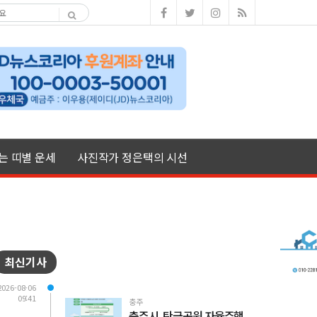
여는 띠별 운세
사진작가 정은택의 시선
최신기사
2026-08-06
09:41
충주
충주시, 탄금공원 자율주행