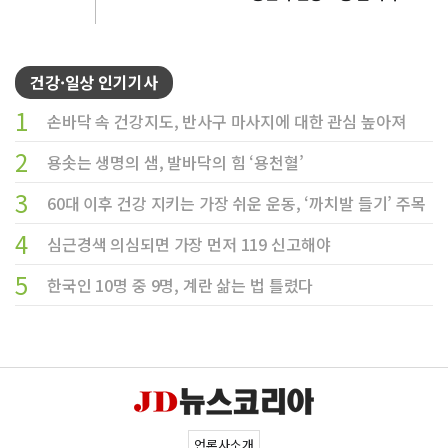
건강·일상 인기기사
1
손바닥 속 건강지도, 반사구 마사지에 대한 관심 높아져
2
용솟는 생명의 샘, 발바닥의 힘 ‘용천혈’
3
60대 이후 건강 지키는 가장 쉬운 운동, ‘까치발 들기’ 주목
4
심근경색 의심되면 가장 먼저 119 신고해야
5
한국인 10명 중 9명, 계란 삶는 법 틀렸다
언론사소개