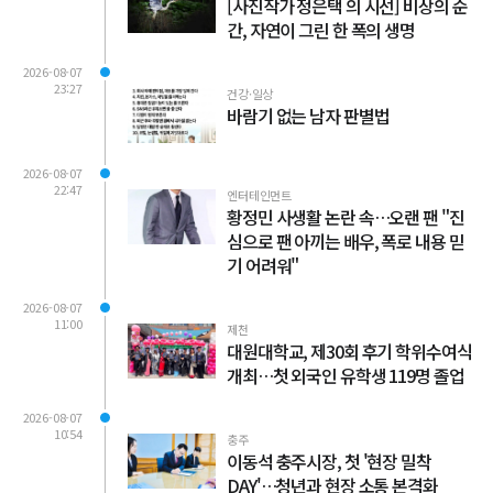
[사진작가 정은택 의 시선] 비상의 순
간, 자연이 그린 한 폭의 생명
2026-08-07
23:27
건강·일상
바람기 없는 남자 판별법
2026-08-07
22:47
엔터테인먼트
황정민 사생활 논란 속…오랜 팬 "진
심으로 팬 아끼는 배우, 폭로 내용 믿
기 어려워"
2026-08-07
11:00
제천
대원대학교, 제30회 후기 학위수여식
개최…첫 외국인 유학생 119명 졸업
2026-08-07
10:54
충주
이동석 충주시장, 첫 '현장 밀착
DAY'…청년과 현장 소통 본격화