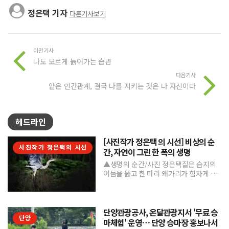
정은택 기자
다른기사보기
이전기사
나도 모르게 늙어가는 습관
다음기사
얕은 인간관계, 결국 나를 지키는 것은 나 자신이다
헤드라인
[사진작가 정은택 의 시선] 비상의 순
사진작가 정은택의 시선
간, 자연이 그린 한 폭의 생명
▲생명의 순간/사진 정은택짙은 습지의
어둠을 뚫고 한 마리 왜가리가 힘차게 날
아오른다. 커다란 날개를 활짝 펼친 모습
은 마치 자유를 향한 ...
단양관광공사, 온달관광지서 '무료 승
단양
마체험' 운영… 단양 승마장 홍보나서