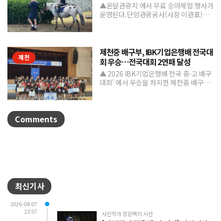
▲온달관광지 에서 무료 승마체험 행사가
운영된다.단양관광공사(사장 이관표)가
지역 내 주요 관광시설인 단양 승마장의
인지도를 높이고 체류형...
제천중 배구부, IBK기업은행배 전국대
제천
회 우승…전국대회 2연패 달성
▲ 2026 IBK기업은행배 전국 중·고 배구
대회' 에서 우승을 차지한 제천중 배구부.
제천중학교 배구부가 지난 7월 31일부터
8월 6일까...
Comments
최신기사
2026-08-07
23:57
사진작가 정은택의 시선