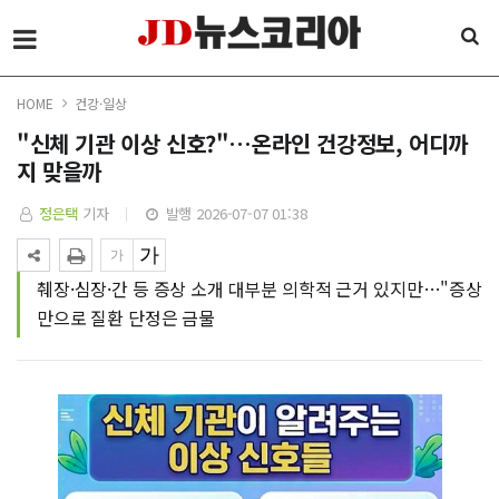
HOME
건강·일상
"신체 기관 이상 신호?"…온라인 건강정보, 어디까
지 맞을까
정은택
기자
발행 2026-07-07 01:38
췌장·심장·간 등 증상 소개 대부분 의학적 근거 있지만…"증상
만으로 질환 단정은 금물