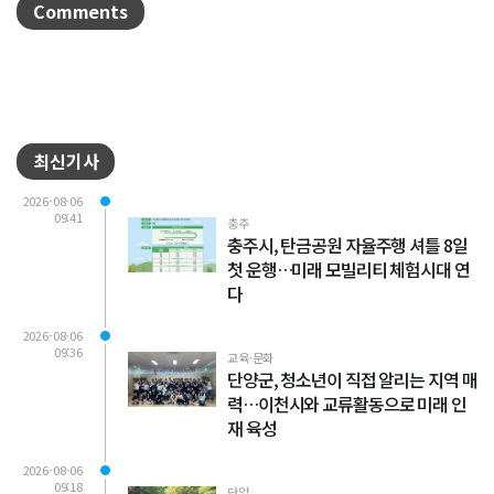
Comments
최신기사
2026-08-06
09:41
충주
충주시, 탄금공원 자율주행 셔틀 8일
첫 운행…미래 모빌리티 체험시대 연
다
2026-08-06
09:36
교육·문화
단양군, 청소년이 직접 알리는 지역 매
력…이천시와 교류활동으로 미래 인
재 육성
2026-08-06
09:18
단양