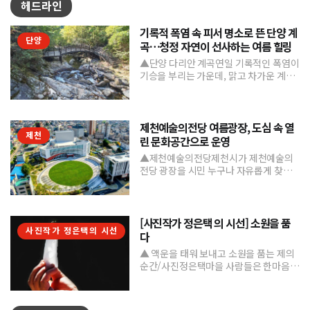
헤드라인
기록적 폭염 속 피서 명소로 뜬 단양 계
단양
곡…청정 자연이 선사하는 여름 힐링
▲단양 다리안 계곡연일 기록적인 폭염이
기승을 부리는 가운데, 맑고 차가운 계곡
수와 울창한 숲 그늘을 품은 단양의 청정
계곡들이 도심의 열...
제천예술의전당 여름광장, 도심 속 열
제천
린 문화공간으로 운영
▲제천예술의전당제천시가 제천예술의
전당 광장을 시민 누구나 자유롭게 찾고
머물 수 있는 '열린 문화공간'으로 본격 조
성하며 도심 속 문화거점...
[사진작가 정은택 의 시선] 소원을 품
사진작가 정은택의 시선
다
▲ 액운을 태워 보내고 소원을 품는 제의
순간/사진정은택마을 사람들은 한마음으
로 제를 지내며 풍년과 건강, 평안을 기원
한다. 제를 올린 뒤...