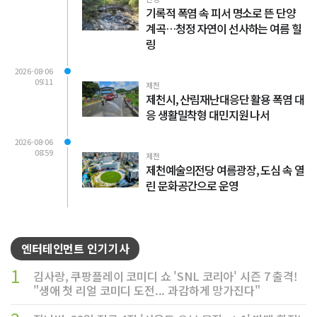
기록적 폭염 속 피서 명소로 뜬 단양
계곡…청정 자연이 선사하는 여름 힐
링
2026-08-06
09:11
제천
제천시, 산림재난대응단 활용 폭염 대
응 생활밀착형 대민지원 나서
2026-08-06
08:59
제천
제천예술의전당 여름광장, 도심 속 열
린 문화공간으로 운영
엔터테인먼트 인기기사
1
김사랑, 쿠팡플레이 코미디 쇼 'SNL 코리아' 시즌 7 출격!
"생애 첫 리얼 코미디 도전... 과감하게 망가진다"