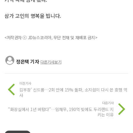
삼가 고인의 명복을 빕니다.
<저작권자 ⓒ JD뉴스코리아, 무단 전재 및 재배포 금지>
정은택 기자
다른기사보기
이전기사
김부장' 신드롬…2회 만에 15% 돌파, 소지섭이 다시 쓴 흥행 역
사
다음기사
"화장실에서 1년 버텼다"…임채무, 190억 빚에도 두리랜드 지
키는 이유