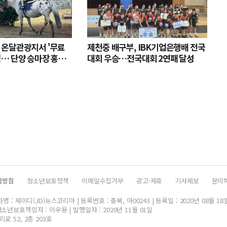
 온달관광지서 '무료
제천중 배구부, IBK기업은행배 전국
영… 단양 승마장 홍보
대회 우승…전국대회 2연패 달성
급방침
청소년보호정책
이메일수집거부
광고·제휴
기사제보
문의
 : 제이디(JD)뉴스코리아 | 등록번호 : 충북, 아00243 | 등록일 : 2020년 08월 18
소년보호책임자 : 이우용 | 발행일자 : 2020년 11월 01일
로 52, 2층 203호