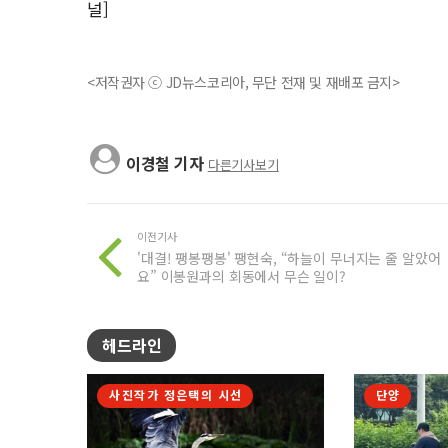
널]
<저작권자 ⓒ JD뉴스코리아, 무단 전재 및 재배포 금지>
이경철 기자
다른기사보기
이전기사
'대결! 팽봉팽봉' 팽현숙, “하늘이 무너지는 줄 알았어
요” 이봉원과의 회동에서 무슨 일이?
헤드라인
사진작가 정은택의 시선
단양