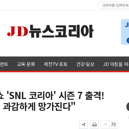
먼트
교육·문화
제천TV·포토
건강·일상
JD 아침을 
'SNL 코리아' 시즌 7 출격!
.. 과감하게 망가진다"