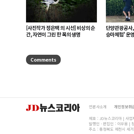
[사진작가 정은택 의 시선] 비상의 순
단양관광공사,
간, 자연이 그린 한 폭의 생명
승마체험' 운
나서
Comments
언론사소개
개인정보취
제호 : JD뉴스코리아 | 사업자명
발행인ㆍ편집인 : 이우용 | 청
주소 : 충청북도 제천시 세거리