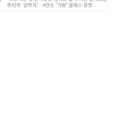
추리력 '삼박자'…4연승 '가왕' 클래스 증명