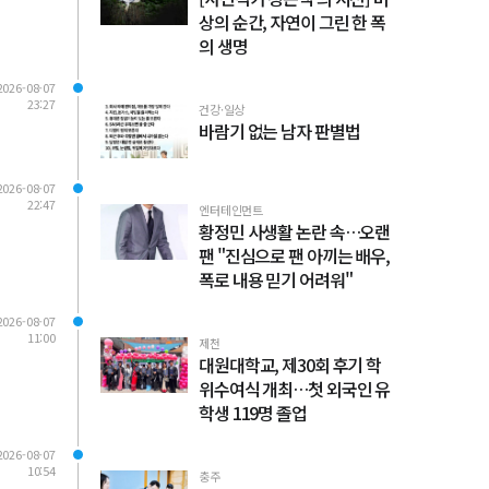
상의 순간, 자연이 그린 한 폭
의 생명
2026-08-07
23:27
건강·일상
바람기 없는 남자 판별법
2026-08-07
22:47
엔터테인먼트
황정민 사생활 논란 속…오랜
팬 "진심으로 팬 아끼는 배우,
폭로 내용 믿기 어려워"
2026-08-07
11:00
제천
대원대학교, 제30회 후기 학
위수여식 개최…첫 외국인 유
학생 119명 졸업
2026-08-07
10:54
충주