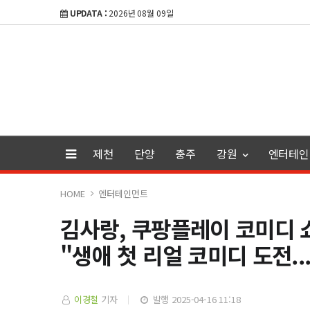
UPDATA :
2026년 08월 09일
제천
단양
충주
강원
엔터테인
HOME
엔터테인먼트
김사랑, 쿠팡플레이 코미디 쇼 
"생애 첫 리얼 코미디 도전.
이경철
기자
발행 2025-04-16 11:18