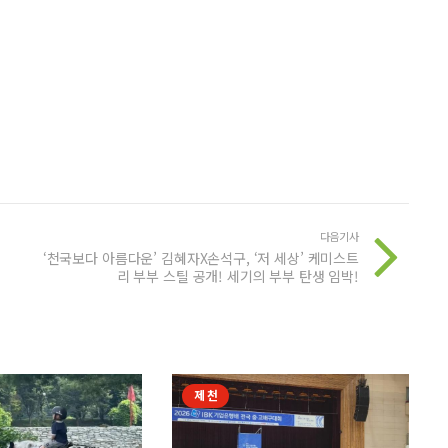
다음기사
‘천국보다 아름다운’ 김혜자X손석구, ‘저 세상’ 케미스트
리 부부 스틸 공개! 세기의 부부 탄생 임박!
제천