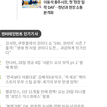
이동석 충주시장, 첫 '현장 밀
착 DAY'…청년과 현장 소통
본격화
엔터테인먼트 인기기사
1
김사랑, 쿠팡플레이 코미디 쇼 'SNL 코리아' 시즌 7
출격! "생애 첫 리얼 코미디 도전... 과감하게 망가진
다"
2
잔나비, 28일 정규 4집 '사운드 오브 뮤직 pt.1' 발
매 확정!
3
‘천국보다 아름다운’ 김혜자X손석구, ‘저 세상’ 케미
스트리 부부 스틸 공개! 세기의 부부 탄생 임박!
4
멜로망스, 1년 11개월 만에 컴백! 오는 29일 미니앨
범 ‘로망스 익스프레스’ 발표
5
'복면가왕' DK, 따뜻한 심사평·찰떡 비유·날카로운