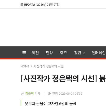
UPDATA :
2026년 08월 07일
제천
단양
충주
강원
엔터테인
HOME
사진작가 정은택의 시선
[사진작가 정은택의 시선] 
정은택
기자
발행 2026-06-04 09:37
웃음과 눈물이 교차한 6월의 들녘