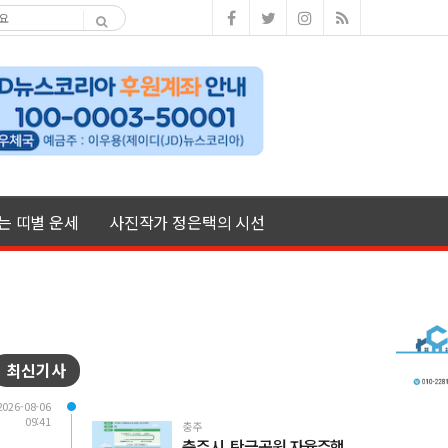
여는 띠별 운세
사진작가 정은택의 시선
최신기사
2026-08-06
09:41
충주
충주시, 탄금공원 자율주행