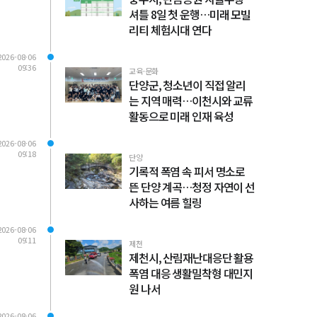
셔틀 8일 첫 운행…미래 모빌
리티 체험시대 연다
2026-08-06
09:36
교육·문화
단양군, 청소년이 직접 알리
는 지역 매력…이천시와 교류
활동으로 미래 인재 육성
2026-08-06
09:18
단양
기록적 폭염 속 피서 명소로
뜬 단양 계곡…청정 자연이 선
사하는 여름 힐링
2026-08-06
09:11
제천
제천시, 산림재난대응단 활용
폭염 대응 생활밀착형 대민지
원 나서
2026-08-06