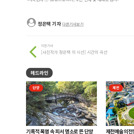
정은택 기자
다른기사보기
이전기사
[사진작가 정은택 의 시선] 시간의 곡선
헤드라인
단양
제천
기록적 폭염 속 피서 명소로 뜬 단양
제천예술의전당