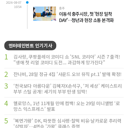
2026-08-07
10:54
충주
이동석 충주시장, 첫 '현장 밀착
DAY'…청년과 현장 소통 본격화
엔터테인먼트 인기기사
1
김사랑, 쿠팡플레이 코미디 쇼 'SNL 코리아' 시즌 7 출격!
"생애 첫 리얼 코미디 도전... 과감하게 망가진다"
2
잔나비, 28일 정규 4집 '사운드 오브 뮤직 pt.1' 발매 확정!
3
‘천국보다 아름다운’ 김혜자X손석구, ‘저 세상’ 케미스트리
부부 스틸 공개! 세기의 부부 탄생 임박!
4
멜로망스, 1년 11개월 만에 컴백! 오는 29일 미니앨범 ‘로
망스 익스프레스’ 발표
5
'복면가왕' DK, 따뜻한 심사평·찰떡 비유·날카로운 추리력
'삼박자'…4연승 '가왕' 클래스 증명