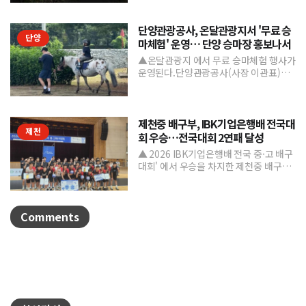
은 마치 자유를 향한 ...
단양관광공사, 온달관광지서 '무료 승
단양
마체험' 운영… 단양 승마장 홍보나서
▲온달관광지 에서 무료 승마체험 행사가
운영된다.단양관광공사(사장 이관표)가
지역 내 주요 관광시설인 단양 승마장의
인지도를 높이고 체류형...
제천중 배구부, IBK기업은행배 전국대
제천
회 우승…전국대회 2연패 달성
▲ 2026 IBK기업은행배 전국 중·고 배구
대회' 에서 우승을 차지한 제천중 배구부.
제천중학교 배구부가 지난 7월 31일부터
8월 6일까...
Comments