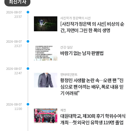
최신기사
2026-08-07
23:57
사진작가 정은택의 시선
[사진작가 정은택 의 시선] 비상의 순
간, 자연이 그린 한 폭의 생명
2026-08-07
23:27
건강·일상
바람기 없는 남자 판별법
2026-08-07
22:47
엔터테인먼트
황정민 사생활 논란 속…오랜 팬 "진
심으로 팬 아끼는 배우, 폭로 내용 믿
기 어려워"
2026-08-07
11:00
제천
대원대학교, 제30회 후기 학위수여식
개최…첫 외국인 유학생 119명 졸업