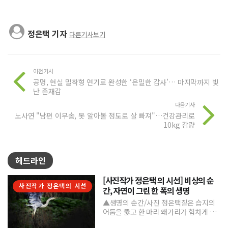
정은택 기자
다른기사보기
이전기사
공명, 현실 밀착형 연기로 완성한 ‘은밀한 감사’… 마지막까지 빛
난 존재감
다음기사
노사연 "남편 이무송, 못 알아볼 정도로 살 빠져"…건강관리로
10kg 감량
헤드라인
[사진작가 정은택 의 시선] 비상의 순
사진작가 정은택의 시선
간, 자연이 그린 한 폭의 생명
▲생명의 순간/사진 정은택짙은 습지의
어둠을 뚫고 한 마리 왜가리가 힘차게 날
아오른다. 커다란 날개를 활짝 펼친 모습