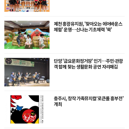
제천 홍광유치원, '찾아오는 에어바운스
체험' 운영…신나는 기초체력 '쑥'
단양 '금요문화정거장' 인기…주민·관광
객 함께 찾는 생활문화 공연 자리매김
충주시, 창작 가족뮤지컬‘로큰롤 흥부전’
개최