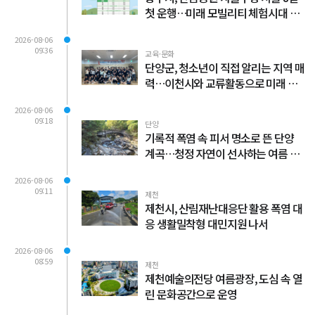
첫 운행…미래 모빌리티 체험시대 연
다
2026-08-06
09:36
교육·문화
단양군, 청소년이 직접 알리는 지역 매
력…이천시와 교류활동으로 미래 인
재 육성
2026-08-06
09:18
단양
기록적 폭염 속 피서 명소로 뜬 단양
계곡…청정 자연이 선사하는 여름 힐
링
2026-08-06
09:11
제천
제천시, 산림재난대응단 활용 폭염 대
응 생활밀착형 대민지원 나서
2026-08-06
08:59
제천
제천예술의전당 여름광장, 도심 속 열
린 문화공간으로 운영