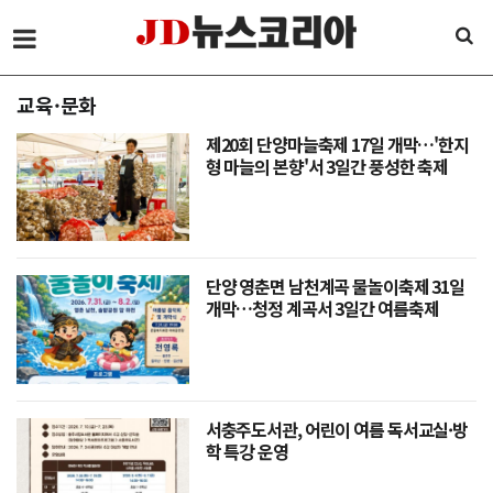
교육·문화
제20회 단양마늘축제 17일 개막…'한지
형 마늘의 본향'서 3일간 풍성한 축제
단양 영춘면 남천계곡 물놀이축제 31일
개막…청정 계곡서 3일간 여름축제
서충주도서관, 어린이 여름 독서교실·방
학 특강 운영