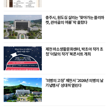
충주시, 원도심 살리는 ‘찾아가는 플리마
켓, 관아골의 여름’ 막 올랐다
제천 하소생활문화센터, 박초아 작가 초
청 ‘이달의 작가’ 북콘서트 개최
'의병의 고장' 제천서 ‘2026년 의병의 날
기념행사’ 성대히 열린다