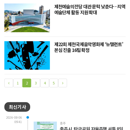
제천예술의전당 대관 문턱 낮춘다…지역
예술단체 활동 지원 확대
제22회 제천국제음악영화제 ‘뉴탤런트’
본심 진출 16팀 확정
1
2
3
4
5
최신기사
2026-08-06
09:41
충주
충주시, 탄금공원 자율주행 셔틀 8일