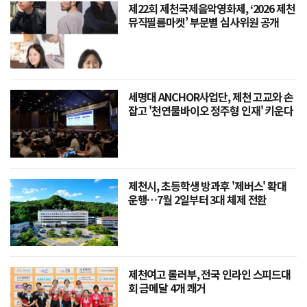
제22회 제천국제음악영화제, ‘2026 제천
뮤직필름마켓’ 부문별 심사위원 공개
세명대 ANCHOR사업단, 제천 고교와 손
잡고 '천연물바이오 정주형 인재' 키운다
제천시, 초등학생 방과후 '제버스' 확대
운행…7월 2일부터 3대 체제 전환
제천여고 롤러부, 전국 인라인 스피드대
회 금메달 4개 쾌거