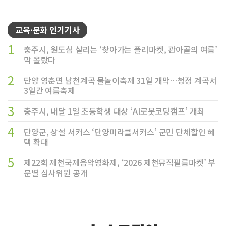
교육·문화 인기기사
1
충주시, 원도심 살리는 ‘찾아가는 플리마켓, 관아골의 여름’
막 올랐다
2
단양 영춘면 남천계곡 물놀이축제 31일 개막…청정 계곡서
3일간 여름축제
3
충주시, 내달 1일 초등학생 대상 ‘AI로봇코딩캠프’ 개최
4
단양군, 상설 서커스 ‘단양미라클서커스’ 군민 단체할인 혜
택 확대
5
제22회 제천국제음악영화제, ‘2026 제천뮤직필름마켓’ 부
문별 심사위원 공개